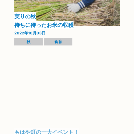
実りの秋
待ちに待ったお米の収穫
2022年10月03日
秋
食育
もはや町の一大イベント！