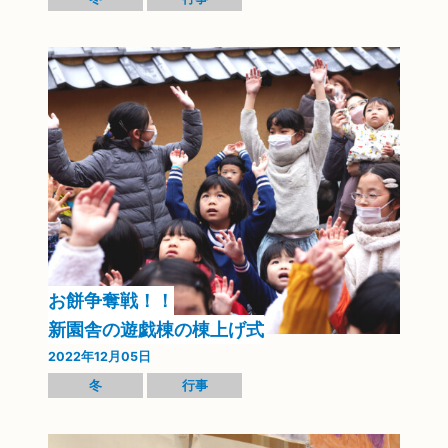
お餅争奪戦！！
新園舎の遊戯棟の棟上げ式
2022年12月05日
冬
行事