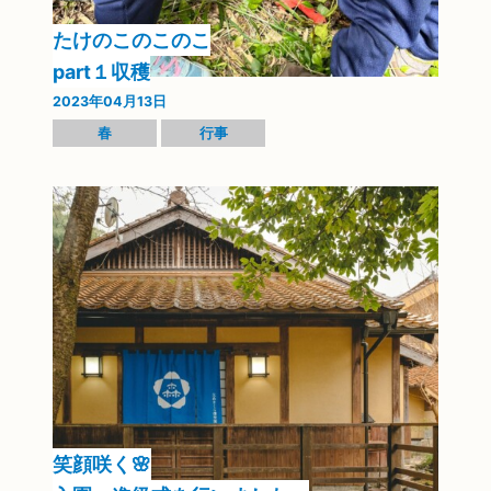
たけのこのこのこ
part１収穫
2023年04月13日
春
行事
笑顔咲く🌸