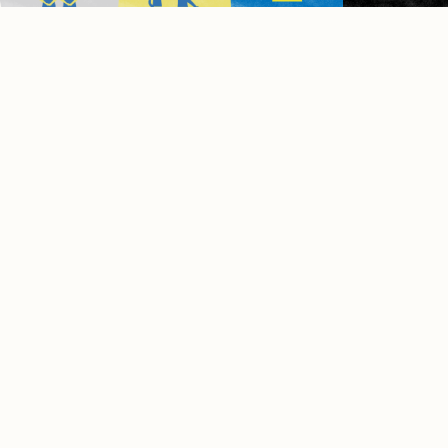
土から始まる食育
食べる前の「育てる」体験
2022年06月01日
夏
食育