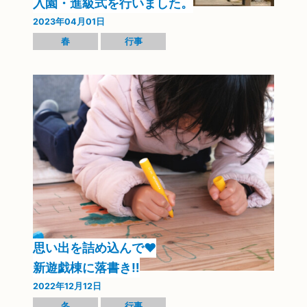
入園・進級式を行いました。
2023年04月01日
春
行事
思い出を詰め込んで❤
新遊戯棟に落書き‼
2022年12月12日
冬
行事