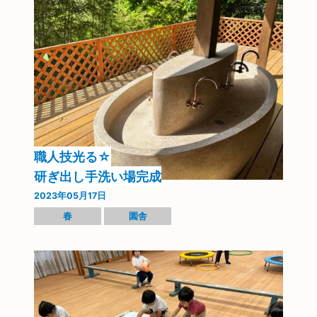
職人技光る☆
研ぎ出し手洗い場完成
2023年05月17日
春
園舎