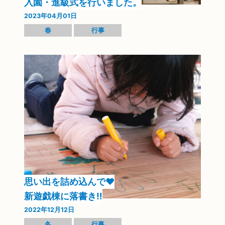
入園・進級式を行いました。
2023年04月01日
春
行事
思い出を詰め込んで❤
新遊戯棟に落書き‼
2022年12月12日
冬
行事