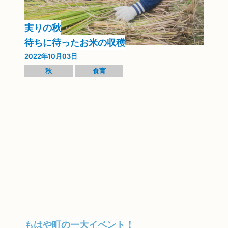
実りの秋
待ちに待ったお米の収穫
2022年10月03日
秋
食育
もはや町の一大イベント！