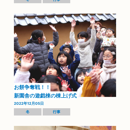
お餅争奪戦！！
新園舎の遊戯棟の棟上げ式
2022年12月05日
冬
行事