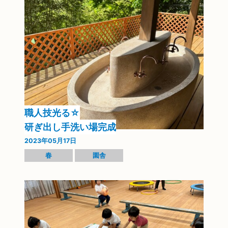
職人技光る☆
研ぎ出し手洗い場完成
2023年05月17日
春
園舎