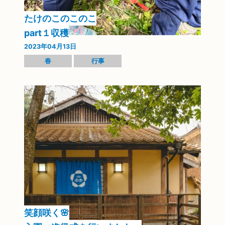
たけのこのこのこ
part１収穫
2023年04月13日
春
行事
笑顔咲く🌸