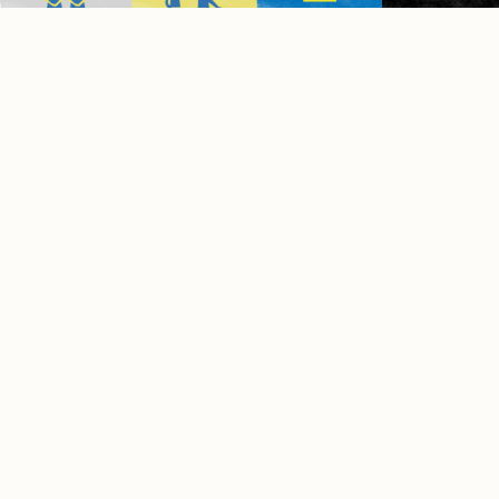
土から始まる食育
食べる前の「育てる」体験
2022年06月01日
夏
食育