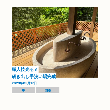
職人技光る☆
研ぎ出し手洗い場完成
2023年05月17日
春
園舎