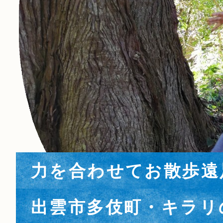
お餅争奪戦！！
Trick or Treat！
笑顔咲く🌸
美しい日本文化を体験
土から始まる食育
お餅争奪戦！！
Trick or Treat！
力を合わせてお散歩遠
新園舎の遊戯棟の棟上げ
世界遺産deハロウィン
入園・進級式を行いまし
重要文化財でかまどク
食べる前の「育てる」体
新園舎の遊戯棟の棟上げ
世界遺産deハロウィン
出雲市多伎町・キラリ