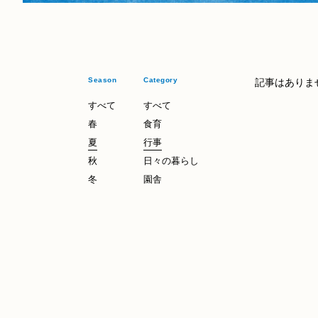
Season
Category
記事はありま
すべて
すべて
春
食育
夏
行事
秋
日々の暮らし
冬
園舎