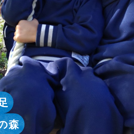
足
式
パレード
た。
ッキング
験
式
パレード
の森