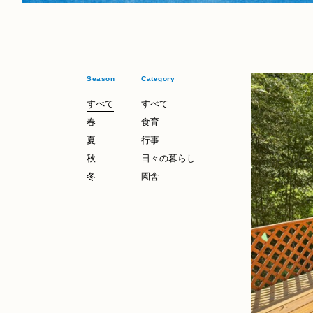
Season
Category
すべて
すべて
春
食育
Season
春
夏
行事
Category
秋
日々の暮らし
園舎
冬
園舎