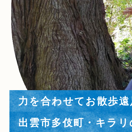
たけのこのこのこ
実りの秋
職人技光る☆
町並み探訪
包丁使いもお手のもの
たけのこのこのこ
実りの秋
力を合わせてお散歩遠
part３描く
待ちに待ったお米の収穫
研ぎ出し手洗い場完成
春の井戸神社例大祭
カレークッキング
part３描く
待ちに待ったお米の収穫
出雲市多伎町・キラリ