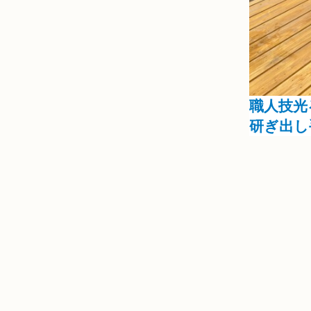
職人技光
研ぎ出し