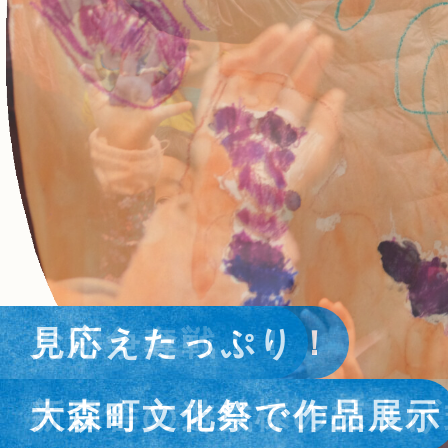
もはや町の一大イベン
見応えたっぷり！
お餅争奪戦！！
町並み探訪
思い出を詰め込んで❤
世界遺産登録15周年！
もはや町の一大イベン
見応えたっぷり！
大森っ子運動会
大森町文化祭で作品展示
新園舎の遊戯棟の棟上げ
春の井戸神社例大祭
新遊戯棟に落書き‼
大森のお年寄りたちと
大森っ子運動会
大森町文化祭で作品展示