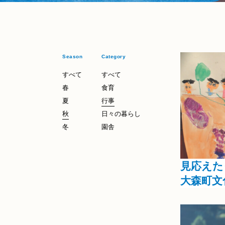
Season
Category
すべて
すべて
春
食育
Season
秋
夏
行事
Category
秋
日々の暮らし
行事
冬
園舎
見応えた
大森町文