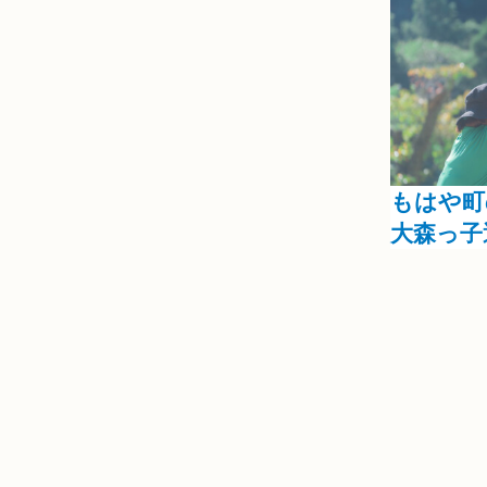
Season
秋
Category
行事
もはや町
大森っ子