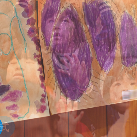
ト！
ト！
式
旗づくり