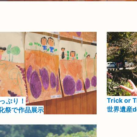
Season
秋
Category
行事
Trick or 
っぷり！
世界遺産
化祭で作品展示