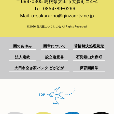
〒694-0305 島根県大田市大森町ニ4-4
Tel. 0854-89-0299
Mail.
o-sakura-ho@ginzan-tv.ne.jp
©
2026
石見銀山いくじの会 All Rights Reserved.
園のあゆみ
園章について
苦情解決処理規定
法人定款
設立趣意書
石見銀山大森町
大田市空き家バンク どがどが
保育園留学